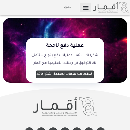
خطي
دخول
لى
التسويق بالعمولة
الإعلام والوسائط
لمحتوى
عملية دفع ناجحة
شكرا لك .. تمت عملية الدفع بنجاح .. نتمنى
لك التوفيق في رحلتك التعليمية مع أقمار
اضغط هنا للذهاب لصفحة اشتراكاتك
W
T
X
Y
F
I
L