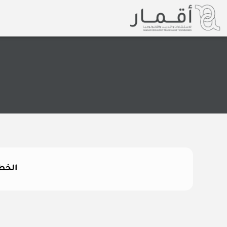
خطي
لى
لمحتوى
الخطو