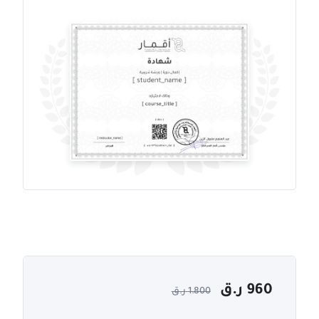
960
ر.ق
1.800
ر.ق