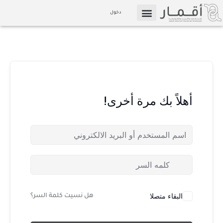
خطي
دخول
لى
التسويق بالعمولة
الإعلام والوسائط
لمحتوى
أهلاً بك مرة أخرى!
البقاء متصلا
هل نسيت كلمة السر؟