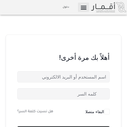
خطي
دخول
لى
التسويق بالعمولة
الإعلام والوسائط
لمحتوى
أهلاً بك مرة أخرى!
البقاء متصلا
هل نسيت كلمة السر؟