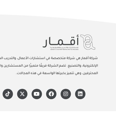
شركة أقمار هي شركة متخصصة في استشارات الأعمال، والتدريب المه
الإلكترونية، والتصنيع. تضم الشركة فريقًا متميزًا من المستشارين وا
المحترفين، وهي تتميز بخبرتها الواسعة في هذه المجالات.
T
X
Y
F
I
L
i
-
o
a
n
i
k
t
u
c
s
n
t
w
t
e
t
k
o
i
u
b
a
e