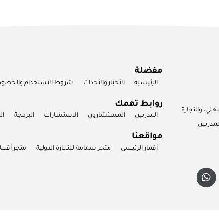
مفضلة
الرئيسية
الأخبار والأحداث
شروط الاستخدام والخصو
روابط تهمك
ني، والتجارة
المدربين
المستشارون
الاستشارات
البرمجة
ال
لمدربين
مواقعنا
أقمار الرئيسي
متجر سمامة للتجارة الدولية
متجر أقمار
W
h
a
t
s