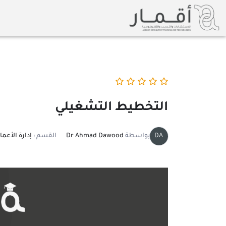
خطي
لى
لمحتوى
التخطيط التشغيلي
DA
بواسطة
Dr Ahmad Dawood
القسم :
إدارة الأعما