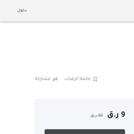
دخول
قائمة الرغبات
مشاركة
9
ر.ق
99
ر.ق