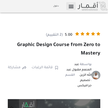
خطي
دخول
لى
التسويق بالعمولة
الإعلام والوسائط
لمحتوى
5.00
(2 التقييم)
Graphic Design Course from Zero to
Mastery
بواسطة
عبد
قائمة الرغبات
مشاركة
المنعم مقبول عبد
الله الزين
القسم
:
تصميم
,
جرافيكس