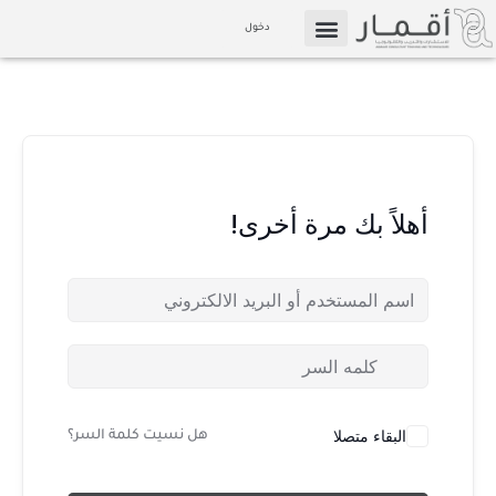
خطي
دخول
لى
التسويق بالعمولة
الإعلام والوسائط
لمحتوى
أهلاً بك مرة أخرى!
البقاء متصلا
هل نسيت كلمة السر؟