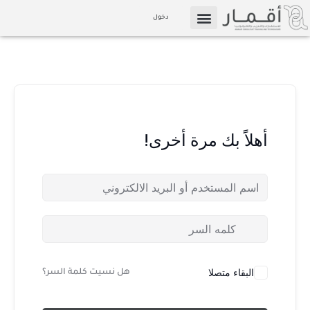
خطي
دخول
لى
التسويق بالعمولة
الإعلام والوسائط
لمحتوى
أهلاً بك مرة أخرى!
البقاء متصلا
هل نسيت كلمة السر؟