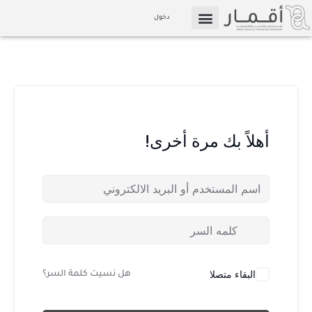
خطي
دخول
لى
التسويق بالعمولة
الإعلام والوسائط
لمحتوى
أهلاً بك مرة أخرى!
البقاء متصلا
هل نسيت كلمة السر؟