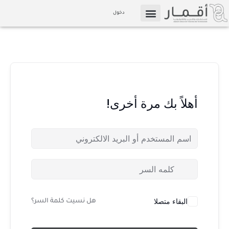
خطي
دخول
لى
التسويق بالعمولة
الإعلام والوسائط
لمحتوى
أهلاً بك مرة أخرى!
البقاء متصلا
هل نسيت كلمة السر؟