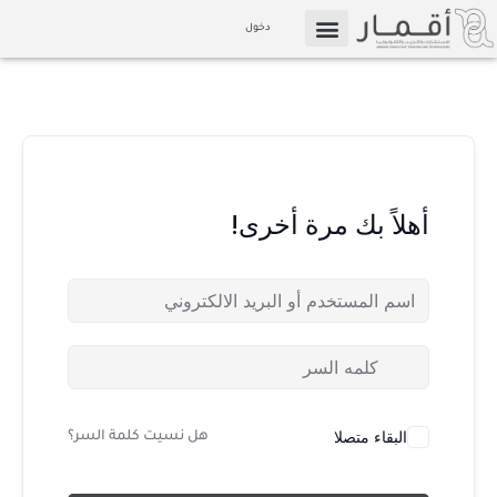
خطي
دخول
لى
التسويق بالعمولة
الإعلام والوسائط
لمحتوى
أهلاً بك مرة أخرى!
البقاء متصلا
هل نسيت كلمة السر؟