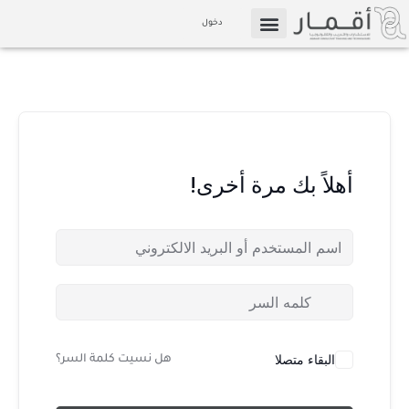
خطي
دخول
لى
التسويق بالعمولة
الإعلام والوسائط
لمحتوى
أهلاً بك مرة أخرى!
البقاء متصلا
هل نسيت كلمة السر؟