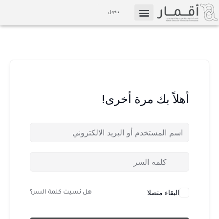
خطي
دخول
لى
التسويق بالعمولة
الإعلام والوسائط
لمحتوى
أهلاً بك مرة أخرى!
البقاء متصلا
هل نسيت كلمة السر؟