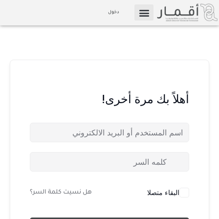
خطي
دخول
لى
التسويق بالعمولة
الإعلام والوسائط
لمحتوى
أهلاً بك مرة أخرى!
البقاء متصلا
هل نسيت كلمة السر؟