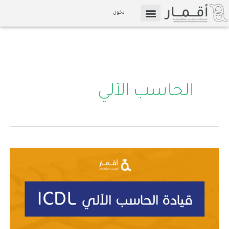
خطي
دخول
لى
التسويق بالعمولة
الإعلام والوسائط
لمحتوى
الحاسب الآلي
تعلم
الحاسب
الآلي
للمبتدئين
ICDL