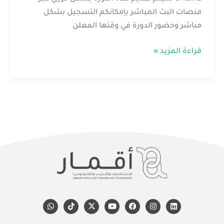
منصات البث المباشر بإمكانكم التسجيل بشكل
مباشر وحضور الدورة في وقتها المعلن
قراءة المزيد »
W
T
X
Y
F
I
L
h
i
-
o
a
n
i
a
k
t
u
c
s
n