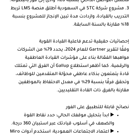
مُحَسَّن التواصل الداخلي بنسبة 28% وأدى إلى فوز بالبطولة.
3. مشروع شركة STC في السعودية أطلق منصة LMS تربط
التدريب بالقيادة، وازدادت مدة تبين الإنجاز للمشروع بنسبة
18% مقارنة بالسنة السابقة.
إحصائيات حقيقية تدعم فاعلية القيادة القوية
وفقًا لتقرير Gartner للعام 2024، يحدد 79% من الشركات
مواهبها الفعّالة بناء على مؤشرات القيادة العاطفية
والرقمية. كما أظهر استطلاع Gallup أن الفرق التي تمتلك
قادة يتمتعون بذكاء عاطفي محوّلة المتقدمين للوظائف،
وتحقق فرقًا بنسبة 29% في معدل الاحتفاظ بالموظفين
مقارنة بالفرق ذات القادة التقليديين.
نصائح قابلة للتطبيق على الفور
▶️ ابدأ بتحليل موقفك الحالي: حدد نقاط القوة
والضعف في أسلوب قيادتك عبر استبيان 360 درجة.
▶️ اعتماد الاجتماعات العمودية: استخدم أدوات Miro