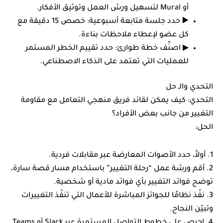
أو Mural لتسهيل ورش العمل وتوثيق الأفكار.
▶️ حدد جلسة متابعة أسبوعية: خصص 15 دقيقة مع
كل عضو لإعطاء ملاحظات بناءة.
▶ اصنِّف خطة طوارئ: حدد تقييم الخطر المستمر
للعمليات التي تعتمد على الذكاء الاصطناعي.
التحدي والـ حل
التحدي: كيف يمكن لقائد فريق منهجي التعامل مع مقاومة
التغيير من جانب بعض الأفراد؟
الحل:
1. أولاً، حدد الأصوات المعارضة عبر مقابلات فردية.
2. أقم ورشة عمل “رحلة التغيير” باستخدام مسار قصة سارة،
توضح فوائد التغيير بأي فوائد مادية أو شخصية.
3. نفّذ نظامًا للجوائز المباشرة للأعمال التي تنفّذ التغييرات
وتبيّن النجاح.
4. احرص على خطوط التواصل المستمرة عبر Slack أو Teams.