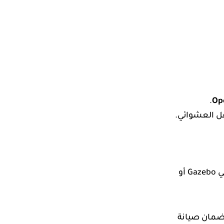
.
Op
– قبل تشغيل الروبوت في العالم الحقيقي، اختبر الكود على المنصة؟ simulate في Gazebo أو
لضمان صيانة