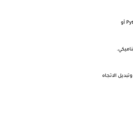
تسرع معالجة الصور، لتسريع تطوير نماذج Pytorch أو
اميكي.
تبديل الاتجاه