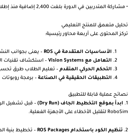
• مشاركة المتدربين في الدورة بلغت 2,400 إضافية منذ إطلاقها، مع معدل إكمال 87٪ في الفترة الأخيرة.
تحليل متعمق للمنتج التعليمي
تركز المحتوى على أربعة محاور رئيسية:
الأساسيات المتقدمة في ROS
– يعنى بجوانب النشر، تزامن المفاتي
التعامل مع Vision Systems
– استكشاف تقنيات الـ
التحكم الحركي المتقدم
– تعليم الطلاب طرق تحسين حركة الروبوت باستخدام 
التطبيقات الحقيقية في الصناعة
– برمجة روبوتات 
نصائح عملية قابلة للتطبيق
1.
ابدأ بموقع التخطيط الجاف (Dry Run)
RoboSim لتقليل الأخطاء على الأجهزة الفعلية.
2.
تنظيم الكود باستخدام ROS Packages
– تخطيط بنية ال