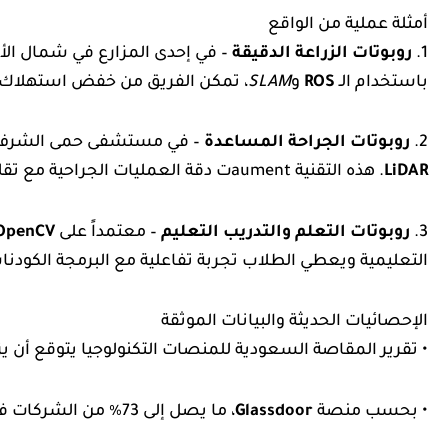
أمثلة عملية من الواقع
1.
روبوتات الزراعة الدقيقة
– في إحدى المزارع في شمال الأرد
باستخدام الـ
ROS
و
SLAM
، تمكن الفريق من خفض استهلاك المياه بنسبة 30٪ وزيادة
2.
روبوتات الجراحة المساعدة
– في مستشفى حمى الشرف، تم تطبيق روب
LiDAR
. هذه التقنية aumentت دقة العمليات الجراحية مع تقليل الوقت المطلوب للشفاء.
3.
روبوتات التعلم والتدريب التعليم
– معتمداً على
OpenCV
التعليمية ويعطي الطلاب تجربة تفاعلية مع البرمجة الكودناس
الإحصائيات الحديثة والبيانات الموثقة
• تقرير المقاصة السعودية للمنصات التكنولوجيا يتوقع أن يزداد عدد مطو
• بحسب منصة
Glassdoor
، ما يصل إلى 73٪ من الشركات في قطاعات التقنية تبحث عن مهارات برمجة الروبوتات بين مرشحيها.