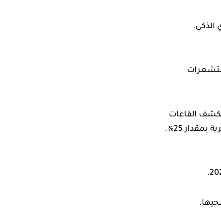
 الذكي.
تكشف القاعات
مقدار 25٪.