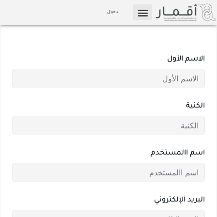
خطي
دخول
لى
التسويق بالعمولة
الإعلام والوسائط
لمحتوى
الاسم الأول
الكنية
اسم االمستخدم
البريد الإلكتروني