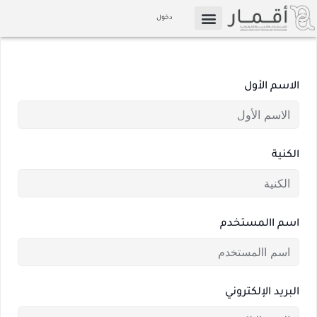
خطي
دخول
لى
التسويق بالعمولة
الإعلام والوسائط
لمحتوى
الاسم الأول
الكنية
اسم االمستخدم
البريد الإلكتروني