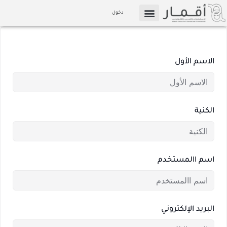
خطي
دخول
لى
التسويق بالعمولة
الإعلام والوسائط
لمحتوى
الاسم الأول
الكنية
اسم االمستخدم
البريد الإلكتروني