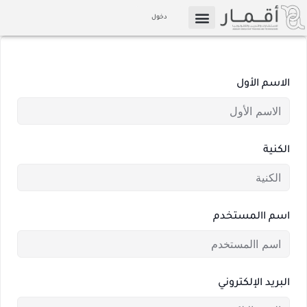
خطي
دخول
لى
التسويق بالعمولة
الإعلام والوسائط
لمحتوى
الاسم الأول
الكنية
اسم االمستخدم
البريد الإلكتروني