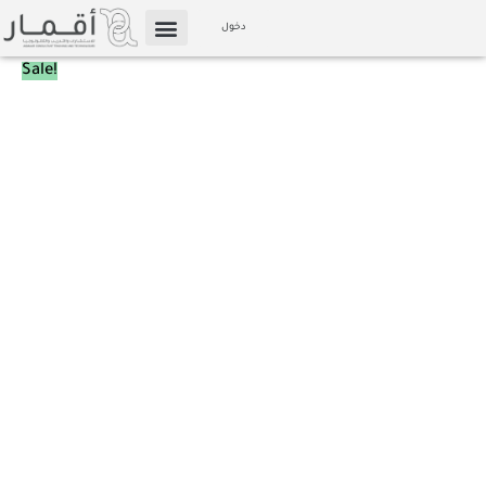
Skip
دخول
to
الإعلام والوسائط
Affiliate Marketing
الأمن
Original
Current
Sale!
content
الإلكتروني
price
price
الشخصي
was:
is:
quantity
350 ر.ق.
50 ر.ق.