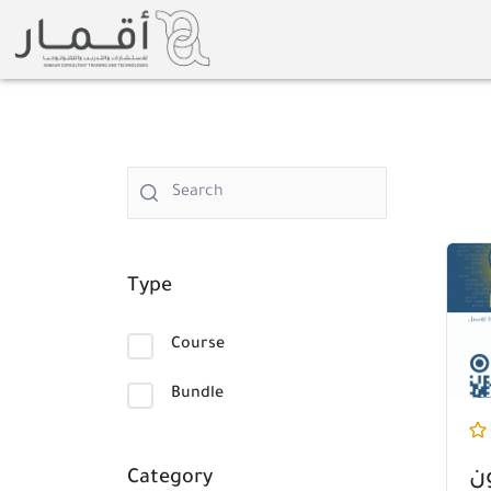
Skip
to
content
Or
Type
pr
wa
Course
Bundle
ون
Category