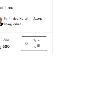
0
20h
برمجة
,
In
Khaled Norain
By
مغات برمجة
1.200
ر
اشترك
الآن
600
ر