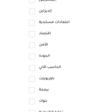
إليستريتور
إنديزاين
اعتمادات مستندية
اقتصاد
الأمن
الجودة
الحاسب الآلي
باوربوينت
برمجة
بنوك