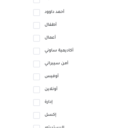
أحمد داوود
أطفال
أعمال
أكاديمية ساوني
أمن سيبراني
أوفيس
أونلاين
إدارة
إكسل