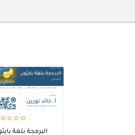
iginal
Current
ice
price
s:
is:
600 ر.ق.
1.200 ر.ق.
البرمجة بلغة بايث